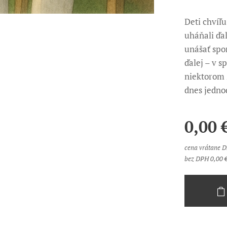
Deti chvíľu
uháňali ďal
unášať spo
ďalej – v s
niektorom z
dnes jednod
0,00
cena vrátane 
bez DPH 0,00 