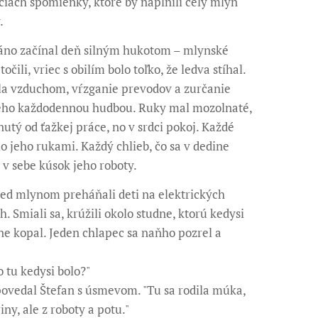
čiach spomienky, ktoré by naplnili celý mlyn
.
ráno začínal deň silným hukotom – mlynské
očili, vriec s obilím bolo toľko, že ledva stíhal.
la vzduchom, vŕzganie prevodov a zurčanie
jeho každodennou hudbou. Ruky mal mozolnaté,
utý od ťažkej práce, no v srdci pokoj. Každé
o jeho rukami. Každý chlieb, čo sa v dedine
 v sebe kúsok jeho roboty.
red mlynom preháňali deti na elektrických
. Smiali sa, krúžili okolo studne, ktorú kedysi
ne kopal. Jeden chlapec sa naňho pozrel a
o tu kedysi bolo?"
povedal Štefan s úsmevom. "Tu sa rodila múka,
iny, ale z roboty a potu."