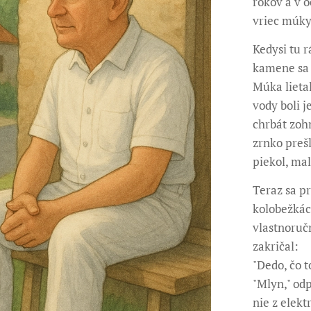
rokov a v o
vriec múky
Kedysi tu 
kamene sa t
Múka lieta
vody boli 
chrbát zohn
zrnko prešl
piekol, mal
Teraz sa p
kolobežkách
vlastnoruč
zakričal:
"Dedo, čo t
"Mlyn," od
nie z elektr