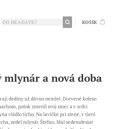
KOŠÍK
ý mlynár a nová doba
raji dediny už dávno nemlel. Drevené koleso
machom, potok zmenil svoj smer a v srdci
na vládlo ticho. Na lavičke pri stene, v tieni
echa, sedel mlynár Štefan. Mal sedemdesiat