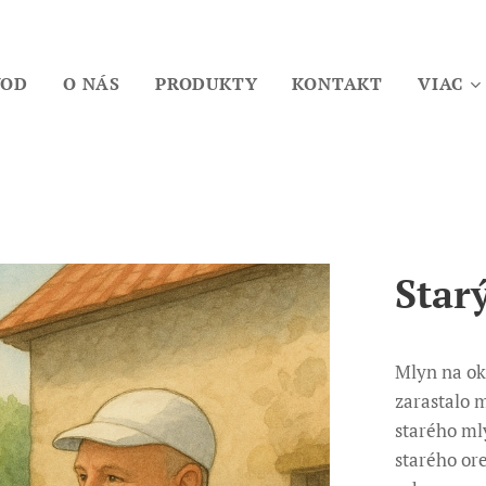
VOD
O NÁS
PRODUKTY
KONTAKT
VIAC
Star
Mlyn na ok
zarastalo 
starého mly
starého or