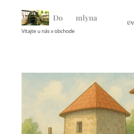
Do ♥ mlyna
Ú
Vitajte u nás v obchode