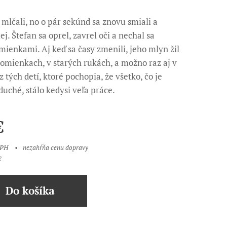
 mlčali, no o pár sekúnd sa znovu smiali a
ej. Štefan sa oprel, zavrel oči a nechal sa
mienkami. Aj keď sa časy zmenili, jeho mlyn žil
pomienkach, v starých rukách, a možno raz aj v
 tých detí, ktoré pochopia, že všetko, čo je
uché, stálo kedysi veľa práce.
€
DPH
nezahŕňa cenu dopravy
€
Do košíka