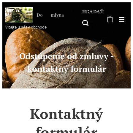
HĽADAŤ
Do ♥ mlyna
Vitajte u nás v obchode
Odstúpenie od zmluvy -
kontaktný formulár
Kontaktný
formulár