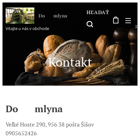
HĽADAŤ
Do ♥ mlyna
Vitajte u nás v obchode
Kontakt
Do ♥ mlyna
Veľké Hoste 290, 956 38 pošta Šišov
0905652426