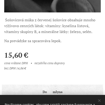
Šošovicová múka z červenej šošovice obsahuje mnoho
výživovo cenných látok: vitamíny: kyselina listová,
vitamíny skupiny B, a minerálne látky: železo, selén.
Na prevádzke sa spracováva lepok.
15,60
€
cena vrátane DPH
nezahŕňa cenu dopravy
bez DPH 14,86 €
Do ♥ mlyna
Obchodné podmienky
|
Ochrana osobných údajov
Používame cookies, aby sme zaistili správne fungovanie a