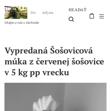
HĽADAŤ
Do ♥ mlyna
Vitajte u nás v obchode
Vypredaná Šošovicová
múka z červenej šošovice
v 5 kg pp vrecku