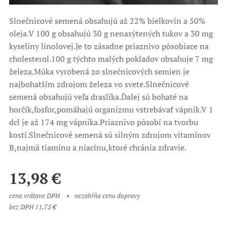
Slnečnicové semená obsahujú až 22% bielkovín a 50%
oleja.V 100 g obsahujú 30 g nenasýtených tukov a 30 mg
kyseliny linolovej.Je to zásadne priaznivo pôsobiace na
cholesterol.100 g týchto malých pokladov obsahuje 7 mg
železa.Múka vyrobená zo slnečnicových semien je
najbohatším zdrojom železa vo svete.Slnečnicové
semená obsahujú veľa draslíka.Ďalej sú bohaté na
horčík,fosfor,pomáhajú organizmu vstrebávať vápnik.V 1
dcl je až 174 mg vápnika.Priaznivo pôsobí na tvorbu
kostí.Slnečnicové semená sú silným zdrojom vitamínov
B,najmä tiamínu a niacínu,ktoré chránia zdravie.
13,98
€
cena vrátane DPH
nezahŕňa cenu dopravy
bez DPH 11,75 €