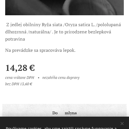
Z jedlej obilniny Ryža siata /Oryza satica L. /pololupaná
dlhozrnná /naturálna/ . Je to prirodzene bezlepková
potravina
Na prevádzke sa spracováva lepok.
14,28
€
cena vrátane DPH
nezahŕňa cenu dopravy
bez DPH 13,60 €
Do ♥ mlyna
Obchodné podmienky
|
Ochrana osobných údajov
Používame cookies, aby sme zaistili správne fungovanie a