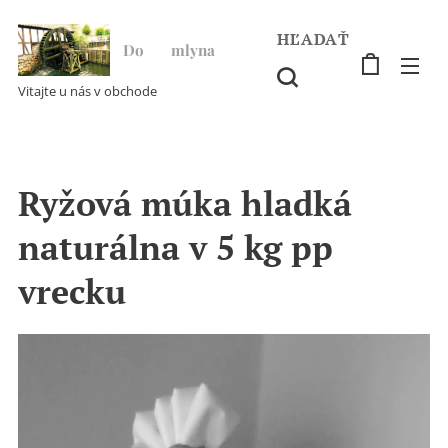
HĽADAŤ
Do ♥ mlyna
Vitajte u nás v obchode
Ryžová múka hladká
naturálna v 5 kg pp
vrecku