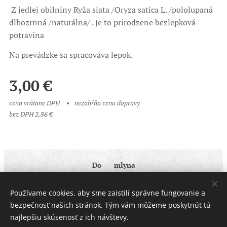
Z jedlej obilniny Ryža siata /Oryza satica L. /pololupaná
dlhozrnná /naturálna/ . Je to prirodzene bezlepková
potravina
Na prevádzke sa spracováva lepok.
3,00
€
cena vrátane DPH
nezahŕňa cenu dopravy
bez DPH 2,86 €
Do ♥ mlyna
Obchodné podmienky
|
Ochrana osobných údajov
Používame cookies, aby sme zaistili správne fungovanie a
Cookies
bezpečnosť našich stránok. Tým vám môžeme poskytnúť tú
najlepšiu skúsenosť z ich návštevy.