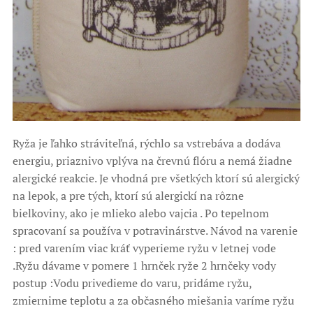
Ryža je ľahko stráviteľná, rýchlo sa vstrebáva a dodáva
energiu, priaznivo vplýva na črevnú flóru a nemá žiadne
alergické reakcie. Je vhodná pre všetkých ktorí sú alergický
na lepok, a pre tých, ktorí sú alergickí na rôzne
bielkoviny, ako je mlieko alebo vajcia . Po tepelnom
spracovaní sa používa v potravinárstve. Návod na varenie
: pred varením viac kráť vyperieme ryžu v letnej vode
.Ryžu dávame v pomere 1 hrnček ryže 2 hrnčeky vody
postup :Vodu privedieme do varu, pridáme ryžu,
zmiernime teplotu a za občasného miešania varíme ryžu