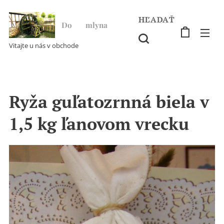
HĽADAŤ
Do ♥ mlyna
Vitajte u nás v obchode
Ryža guľatozrnná biela v
1,5 kg ľanovom vrecku