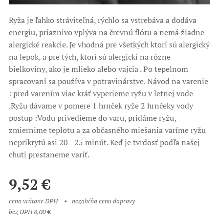
Ryža je ľahko stráviteľná, rýchlo sa vstrebáva a dodáva
energiu, priaznivo vplýva na črevnú flóru a nemá žiadne
alergické reakcie. Je vhodná pre všetkých ktorí sú alergický
na lepok, a pre tých, ktorí sú alergickí na rôzne
bielkoviny, ako je mlieko alebo vajcia . Po tepelnom
spracovaní sa používa v potravinárstve. Návod na varenie
: pred varením viac kráť vyperieme ryžu v letnej vode
.Ryžu dávame v pomere 1 hrnček ryže 2 hrnčeky vody
postup :Vodu privedieme do varu, pridáme ryžu,
zmiernime teplotu a za občasného miešania varíme ryžu
neprikrytú asi 20 - 25 minút. Keď je tvrdosť podľa našej
chuti prestaneme variť.
9,52
€
cena vrátane DPH
nezahŕňa cenu dopravy
bez DPH 8,00 €