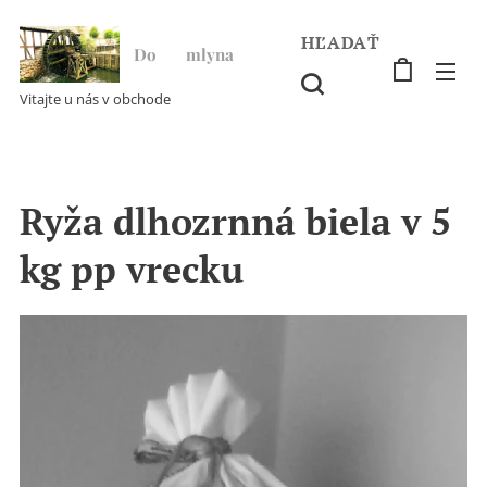
HĽADAŤ
Do ♥ mlyna
Vitajte u nás v obchode
Ryža dlhozrnná biela v 5
kg pp vrecku