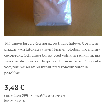
Má tmavú farbu z čiernej až po tmavofialovú. Obsahom
priazni vých látok sa vyrovná lesným plodom ako maliny
čučoriedky. Ochraňuje bunky pred voľnými radikálmi, má
zvýšený obsah železa. Príprava: 1 hrnček ryže a 3 hrnčeky
vody varíme 40 až 60 minút pred koncom varenia
posolíme.
3,48
€
cena vrátane DPH
nezahŕňa cenu dopravy
bez DPH 2,92 €