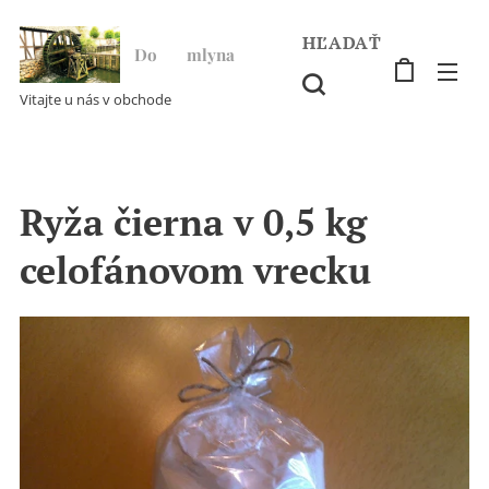
HĽADAŤ
Do ♥ mlyna
Vitajte u nás v obchode
Ryža čierna v 0,5 kg
celofánovom vrecku