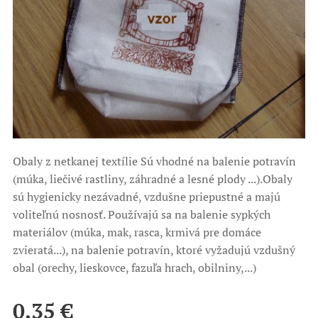
Obaly z netkanej textílie Sú vhodné na balenie potravín
(múka, liečivé rastliny, záhradné a lesné plody ...).Obaly
sú hygienicky nezávadné, vzdušne priepustné a majú
voliteľnú nosnosť. Používajú sa na balenie sypkých
materiálov (múka, mak, rasca, krmivá pre domáce
zvieratá...), na balenie potravín, ktoré vyžadujú vzdušný
obal (orechy, lieskovce, fazuľa hrach, obilniny,...)
0,35
€