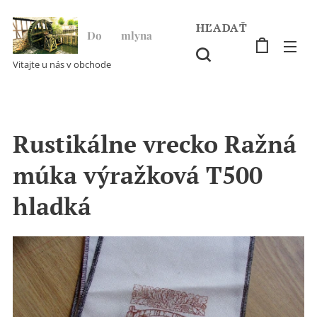
HĽADAŤ
Do ♥ mlyna
Vitajte u nás v obchode
Rustikálne vrecko Ražná
múka výražková T500
hladká