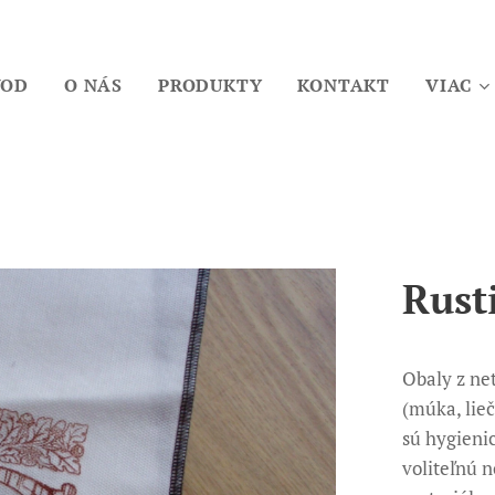
VOD
O NÁS
PRODUKTY
KONTAKT
VIAC
Rust
Obaly z ne
(múka, lieč
sú hygieni
voliteľnú n