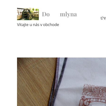
Do ♥ mlyna
Ú
Vitajte u nás v obchode