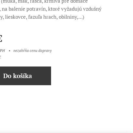
 (múka, mak, rasca, krmivá pre domáce
), na balenie potravín, ktoré vyžadujú vzdušný
y, lieskovce, fazuľa hrach, obilniny,...)
€
DPH
nezahŕňa cenu dopravy
€
Do košíka