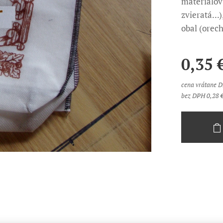
materiálov
zvieratá...
obal (orech
0,35
cena vrátane 
bez DPH 0,28 