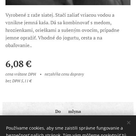
Vyrobené z raže siatej. Stačí zaliať vriacou vodou a
vznikne jemná kaša. Dá sa kombinovať s medom,
hrozienkami, orieškami a sušeným ovocím, prípadne
jemne opražiť. Vhodné do jogurtu, cesta a na
obaľovanie..
6,08
€
cena vrátane DPH
nezahŕňa cenu dopravy
bez DPH 5,11 €
Do ♥ mlyna
Obchodné podmienky
|
Ochrana osobných údajov
Používame cookies, aby sme zaistili správne fungovanie a
Cookies
bezpečnosť našich stránok. Tým vám môžeme poskytnúť tú