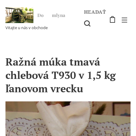
HĽADAŤ
Do ♥ mlyna
Vitajte u nás v obchode
Ražná múka tmavá
chlebová T930 v 1,5 kg
ľanovom vrecku