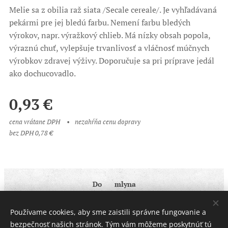
Melie sa z obilia raž siata /Secale cereale/. Je vyhľadávaná
pekármi pre jej bledú farbu. Nemení farbu bledých
výrokov, napr. výražkový chlieb. Má nízky obsah popola,
výraznú chuť, vylepšuje trvanlivosť a vláčnosť múčnych
výrobkov zdravej výživy. Doporučuje sa pri príprave jedál
ako dochucovadlo.
0,93
€
cena vrátane DPH
nezahŕňa cenu dopravy
bez DPH 0,78 €
Do ♥ mlyna
Obchodné podmienky
|
Ochrana osobných údajov
Používame cookies, aby sme zaistili správne fungovanie a
Cookies
bezpečnosť našich stránok. Tým vám môžeme poskytnúť tú