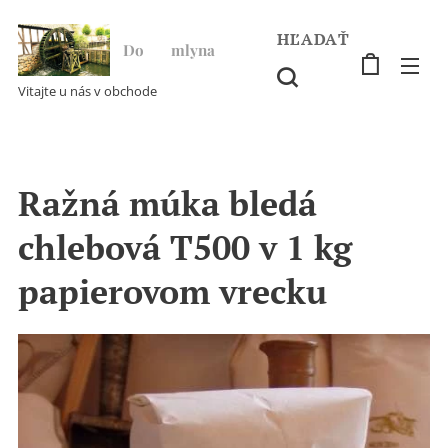
HĽADAŤ
Do ♥ mlyna
Vitajte u nás v obchode
Ražná múka bledá
chlebová T500 v 1 kg
papierovom vrecku