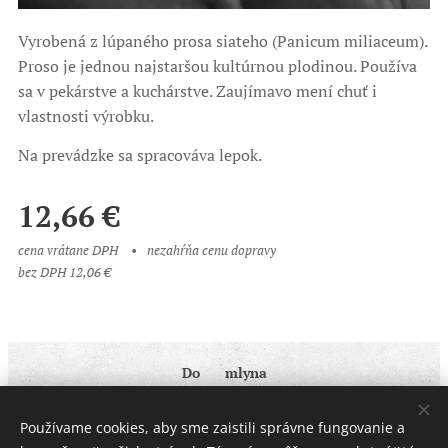
Vyrobená z lúpaného prosa siateho (Panicum miliaceum).
Proso je jednou najstaršou kultúrnou plodinou. Používa
sa v pekárstve a kuchárstve. Zaujímavo mení chuť i
vlastnosti výrobku.
Na prevádzke sa spracováva lepok.
12,66
€
cena vrátane DPH
nezahŕňa cenu dopravy
bez DPH 12,06 €
Do ♥ mlyna
Obchodné podmienky
|
Ochrana osobných údajov
Používame cookies, aby sme zaistili správne fungovanie a
Cookies