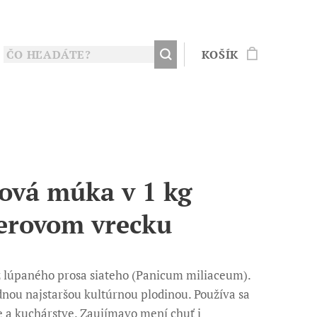
KOŠÍK
ová múka v 1 kg
erovom vrecku
 lúpaného prosa siateho (Panicum miliaceum).
ednou najstaršou kultúrnou plodinou. Používa sa
e a kuchárstve. Zaujímavo mení chuť i