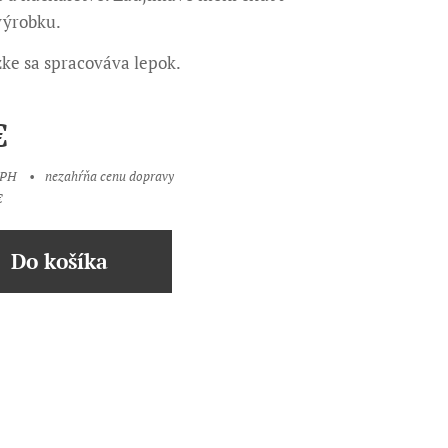
 výrobku.
ke sa spracováva lepok.
€
DPH
nezahŕňa cenu dopravy
€
Do košíka