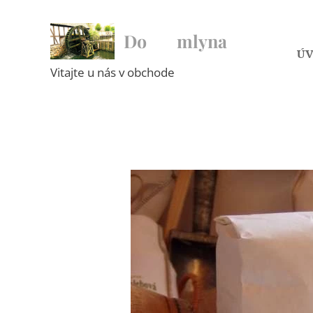
Do ♥ mlyna
Ú
Vitajte u nás v obchode