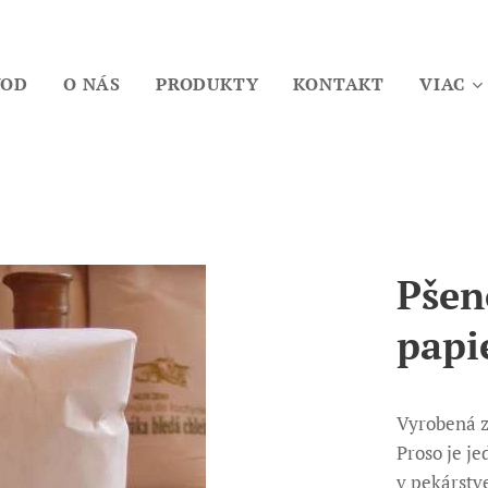
VOD
O NÁS
PRODUKTY
KONTAKT
VIAC
Pšen
papi
Vyrobená z
Proso je j
v pekárstv