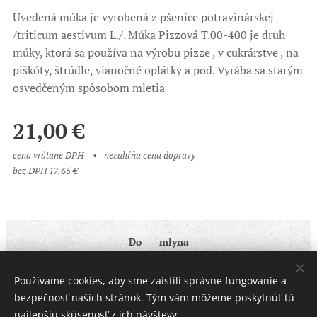
Uvedená múka je vyrobená z pšenice potravinárskej
/triticum aestivum L./. Múka Pizzová T.00-400 je druh
múky, ktorá sa používa na výrobu pizze , v cukrárstve , na
piškóty, štrúdle, vianočné oplátky a pod. Vyrába sa starým
osvedčeným spôsobom mletia
21,00
€
cena vrátane DPH
nezahŕňa cenu dopravy
bez DPH 17,65 €
Do ♥ mlyna
Obchodné podmienky
|
Ochrana osobných údajov
Používame cookies, aby sme zaistili správne fungovanie a
Cookies
bezpečnosť našich stránok. Tým vám môžeme poskytnúť tú
najlepšiu skúsenosť z ich návštevy.