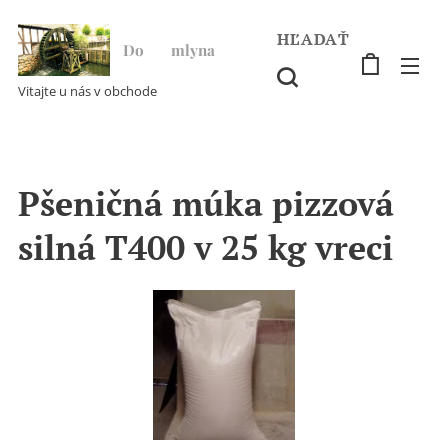
HĽADAŤ
Do ♥ mlyna
Vitajte u nás v obchode
Pšeničná múka pizzová
silná T400 v 25 kg vreci