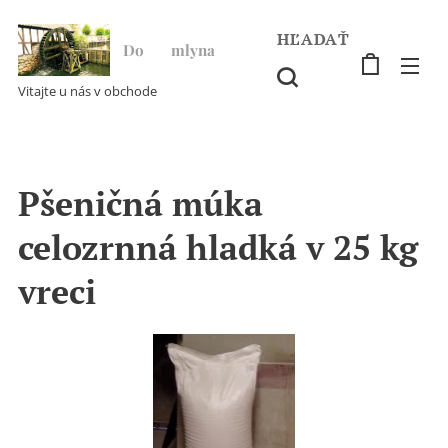
HĽADAŤ
Do ♥ mlyna
Vitajte u nás v obchode
Pšeničná múka
celozrnná hladká v 25 kg
vreci