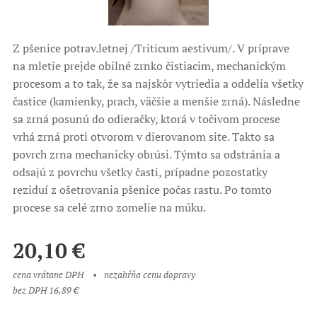
Z pšenice potrav.letnej /Triticum aestivum/. V príprave
na mletie prejde obilné zrnko čistiacim, mechanickým
procesom a to tak, že sa najskôr vytriedia a oddelia všetky
častice (kamienky, prach, väčšie a menšie zrná). Následne
sa zrná posunú do odieračky, ktorá v točivom procese
vrhá zrná proti otvorom v dierovanom site. Takto sa
povrch zrna mechanicky obrúsi. Týmto sa odstránia a
odsajú z povrchu všetky časti, prípadne pozostatky
reziduí z ošetrovania pšenice počas rastu. Po tomto
procese sa celé zrno zomelie na múku.
20,10
€
cena vrátane DPH
nezahŕňa cenu dopravy
bez DPH 16,89 €