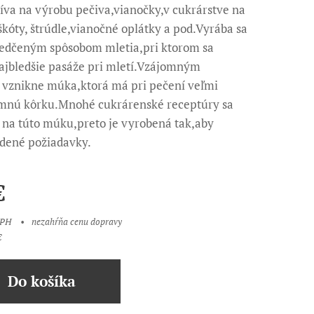
va na výrobu pečiva,vianočky,v cukrárstve na
škóty, štrúdle,vianočné oplátky a pod.Vyrába sa
edčeným spôsobom mletia,pri ktorom sa
ajbledšie pasáže pri mletí.Vzájomným
vznikne múka,ktorá má pri pečení veľmi
mnú kôrku.Mnohé cukrárenské receptúry sa
 na túto múku,preto je vyrobená tak,aby
edené požiadavky.
€
DPH
nezahŕňa cenu dopravy
€
Do košíka