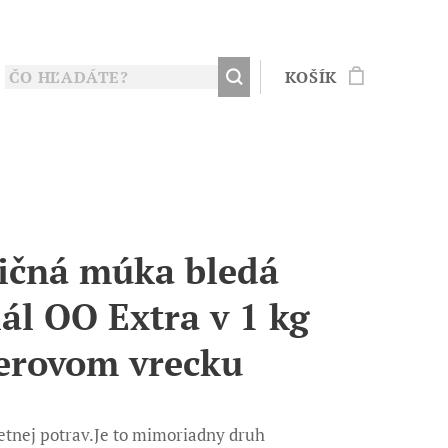
KOŠÍK
ičná múka bledá
iál OO Extra v 1 kg
erovom vrecku
letnej potrav.Je to mimoriadny druh