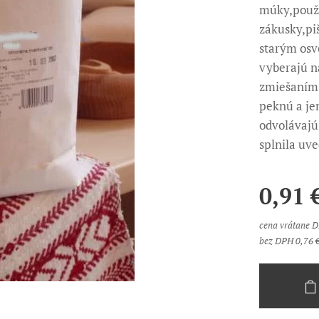
múky,použí
zákusky,pi
starým osv
vyberajú n
zmiešaním 
peknú a je
odvolávajú
splnila uv
0,91
cena vrátane 
bez DPH 0,76 