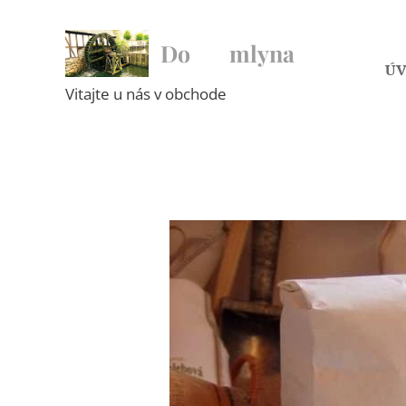
Do ♥ mlyna
Ú
Vitajte u nás v obchode