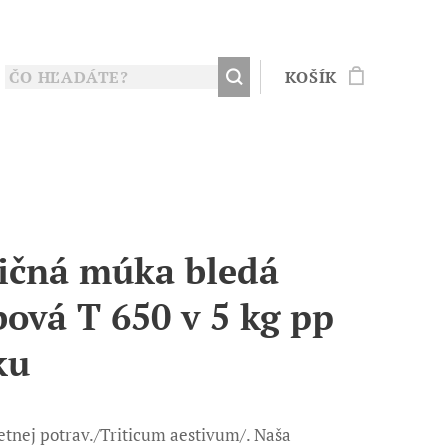
KOŠÍK
ičná múka bledá
bová T 650 v 5 kg pp
ku
letnej potrav./Triticum aestivum/. Naša