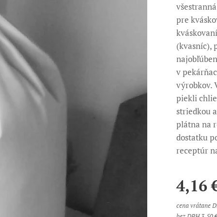
všestranná
pre kvásko
kváskovaní
(kvasníc), 
najobľúben
v pekárňac
výrobkov. 
piekli chli
striedkou 
plátna na 
dostatku p
receptúr n
4,16
cena vrátane 
bez DPH 3,50 