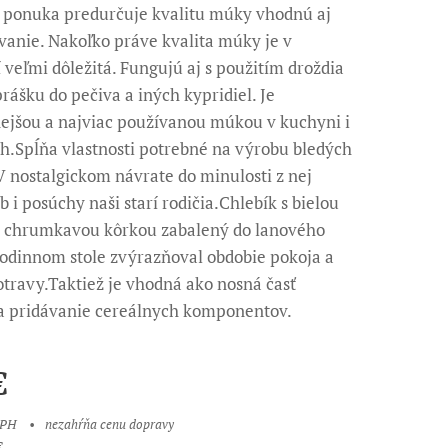
 ponuka predurčuje kvalitu múky vhodnú aj
vanie. Nakoľko práve kvalita múky je v
 veľmi dôležitá. Fungujú aj s použitím droždia
prášku do pečiva a iných kypridiel. Je
ejšou a najviac používanou múkou v kuchyni i
h.Spĺňa vlastnosti potrebné na výrobu bledých
V nostalgickom návrate do minulosti z nej
eb i posúchy naši starí rodičia.Chlebík s bielou
a chrumkavou kôrkou zabalený do lanového
rodinnom stole zvýrazňoval obdobie pokoja a
otravy.Taktiež je vhodná ako nosná časť
a pridávanie cereálnych komponentov.
€
DPH
nezahŕňa cenu dopravy
€