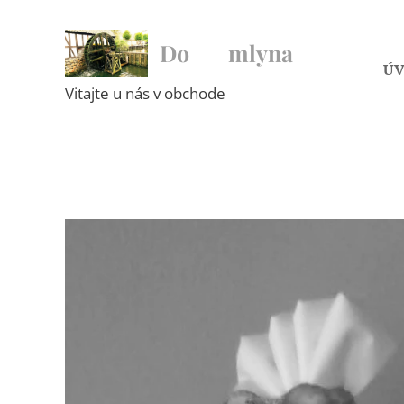
Do ♥ mlyna
Ú
Vitajte u nás v obchode