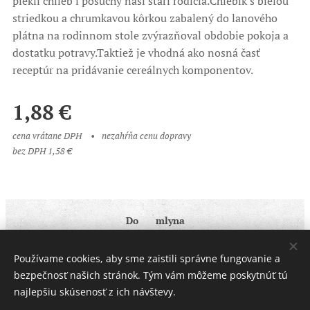
piekli chlieb i posúchy naši starí rodičia.Chlebík s bielou
striedkou a chrumkavou kôrkou zabalený do lanového
plátna na rodinnom stole zvýrazňoval obdobie pokoja a
dostatku potravy.Taktiež je vhodná ako nosná časť
receptúr na pridávanie cereálnych komponentov.
1,88
€
cena vrátane DPH
nezahŕňa cenu dopravy
bez DPH 1,58 €
Do ♥ mlyna
Obchodné podmienky
|
Ochrana osobných údajov
Používame cookies, aby sme zaistili správne fungovanie a
Cookies
bezpečnosť našich stránok. Tým vám môžeme poskytnúť tú
najlepšiu skúsenosť z ich návštevy.