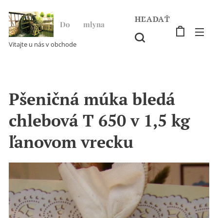
HĽADAŤ
Do ♥ mlyna
Vitajte u nás v obchode
Pšeničná múka bledá
chlebová T 650 v 1,5 kg
ľanovom vrecku