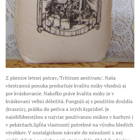
Z pšenice letnej potrav./Triticum aestivum/. Naša
všestranná ponuka predurčuje kvalitu múky vhodnú aj
pre kváskovanie. Nakoľko práve kvalita múky je v
kváskovaní veľmi dôležitá. Fungujú aj s použitím droždia
(kvasníc), prášku do pečiva a iných kypridiel. Je
najobľúbenejšou a najviac používanou múkou v kuchyni i
v pekárňach.Spĺňa vlastnosti potrebné na výrobu bledých
výrobkov. V nostalgickom návrate do minulosti z nej