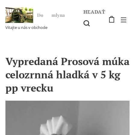
HĽADAŤ
Do ♥ mlyna
Vitajte u nás v obchode
Vypredaná Prosová múka
celozrnná hladká v 5 kg
pp vrecku