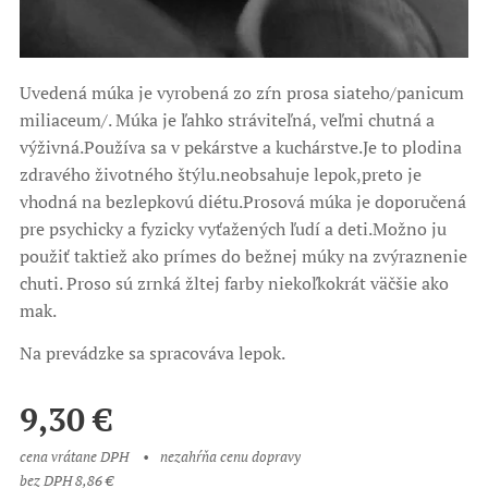
Uvedená múka je vyrobená zo zŕn prosa siateho/panicum
miliaceum/. Múka je ľahko stráviteľná, veľmi chutná a
výživná.Používa sa v pekárstve a kuchárstve.Je to plodina
zdravého životného štýlu.neobsahuje lepok,preto je
vhodná na bezlepkovú diétu.Prosová múka je doporučená
pre psychicky a fyzicky vyťažených ľudí a deti.Možno ju
použiť taktiež ako prímes do bežnej múky na zvýraznenie
chuti. Proso sú zrnká žltej farby niekoľkokrát väčšie ako
mak.
Na prevádzke sa spracováva lepok.
9,30
€
cena vrátane DPH
nezahŕňa cenu dopravy
bez DPH 8,86 €