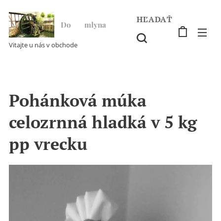
HĽADAŤ
Do ♥ mlyna
Vitajte u nás v obchode
Pohánková múka
celozrnná hladká v 5 kg
pp vrecku