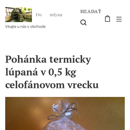
HĽADAŤ
Do ♥ mlyna
Vitajte u nás v obchode
Pohánka termicky
lúpaná v 0,5 kg
celofánovom vrecku