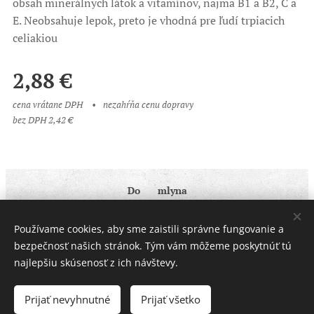
obsah minerálnych látok a vitamínov, najmä B1 a B2, C a
E. Neobsahuje lepok, preto je vhodná pre ľudí trpiacich
celiakiou
2,88
€
cena vrátane DPH
nezahŕňa cenu dopravy
bez DPH 2,42 €
Do ♥ mlyna
Obchodné podmienky
|
Ochrana osobných údajov
Používame cookies, aby sme zaistili správne fungovanie a
Cookies
bezpečnosť našich stránok. Tým vám môžeme poskytnúť tú
najlepšiu skúsenosť z ich návštevy.
Do košíka
Prijať nevyhnutné
Prijať všetko