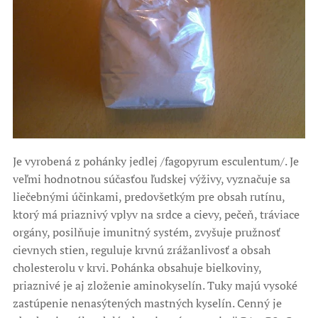
Je vyrobená z pohánky jedlej /fagopyrum esculentum/. Je
veľmi hodnotnou súčasťou ľudskej výživy, vyznačuje sa
liečebnými účinkami, predovšetkým pre obsah rutínu,
ktorý má priaznivý vplyv na srdce a cievy, pečeň, tráviace
orgány, posilňuje imunitný systém, zvyšuje pružnosť
cievnych stien, reguluje krvnú zrážanlivosť a obsah
cholesterolu v krvi. Pohánka obsahuje bielkoviny,
priaznivé je aj zloženie aminokyselín. Tuky majú vysoké
zastúpenie nenasýtených mastných kyselín. Cenný je