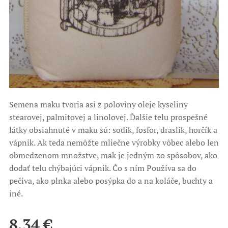
Semena maku tvoria asi z poloviny oleje kyseliny
stearovej, palmitovej a linolovej. Ďalšie telu prospešné
látky obsiahnuté v maku sú: sodík, fosfor, draslík, horčík a
vápnik. Ak teda nemôžte mliečne výrobky vôbec alebo len
obmedzenom množstve, mak je jedným zo spôsobov, ako
dodať telu chýbajúci vápnik. Čo s ním Používa sa do
pečiva, ako plnka alebo posýpka do a na koláče, buchty a
iné.
8,34
€