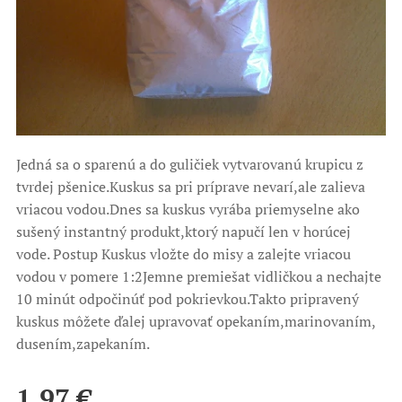
Jedná sa o sparenú a do guličiek vytvarovanú krupicu z
tvrdej pšenice.Kuskus sa pri príprave nevarí,ale zalieva
vriacou vodou.Dnes sa kuskus vyrába priemyselne ako
sušený instantný produkt,ktorý napučí len v horúcej
vode. Postup Kuskus vložte do misy a zalejte vriacou
vodou v pomere 1:2Jemne premiešat vidličkou a nechajte
10 minút odpočinúť pod pokrievkou.Takto pripravený
kuskus môžete ďalej upravovať opekaním,marinovaním,
dusením,zapekaním.
1,97
€