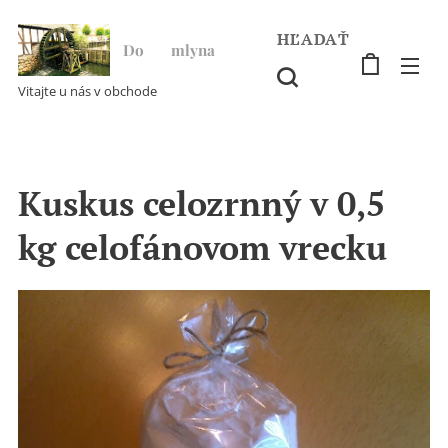
HĽADAŤ
Do ♥ mlyna
Vitajte u nás v obchode
Kuskus celozrnný v 0,5
kg celofánovom vrecku