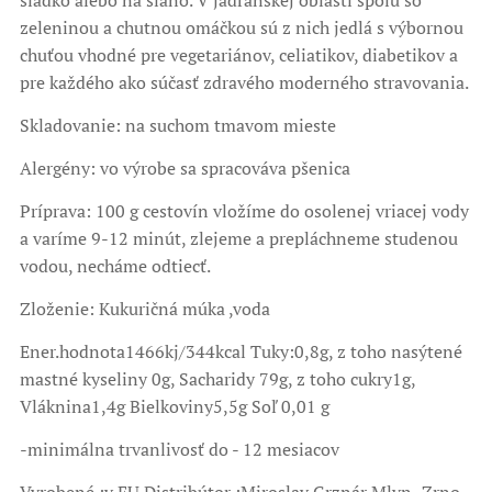
sladko alebo na slano. V jadranskej oblasti spolu so
zeleninou a chutnou omáčkou sú z nich jedlá s výbornou
chuťou vhodné pre vegetariánov, celiatikov, diabetikov a
pre každého ako súčasť zdravého moderného stravovania.
Skladovanie: na suchom tmavom mieste
Alergény: vo výrobe sa spracováva pšenica
Príprava: 100 g cestovín vložíme do osolenej vriacej vody
a varíme 9-12 minút, zlejeme a prepláchneme studenou
vodou, necháme odtiecť.
Zloženie: Kukuričná múka ,voda
Ener.hodnota1466kj/344kcal Tuky:0,8g, z toho nasýtené
mastné kyseliny 0g, Sacharidy 79g, z toho cukry1g,
Vláknina1,4g Bielkoviny5,5g Soľ 0,01 g
-minimálna trvanlivosť do - 12 mesiacov