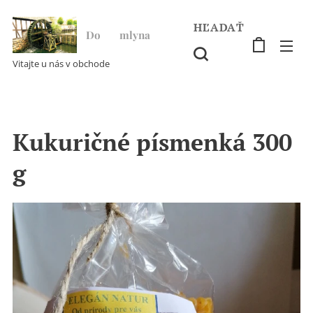
HĽADAŤ
Do ♥ mlyna
Vitajte u nás v obchode
Kukuričné písmenká 300
g