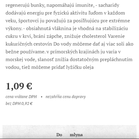
regenerujú bunky, napomáhajú imunite, - sacharidy
dodávajú energiu pre fyzickú aktivitu ľuďom v každom
veku, športovci ju považujú za posiľňujúcu pre extrémne
výkony. - obsiahnutá vláknina je vhodná na stabilizáciu
cukru v krvi, bráni zápche, znižuje cholesterol Varenie
kukuričných cestovín Do vody môžeme dať aj viac soli ako
bežne používame. v prímorských krajinách ju varia v
morskej vode, slanosť znížia dostatočným prepláchnutím
vodou, tiež môžeme pridať lyžičku oleja
1,09
€
cena vrátane DPH
nezahŕňa cenu dopravy
bez DPH 0,92 €
Do ♥ mlyna