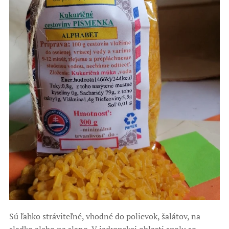
Sú ľahko stráviteľné, vhodné do polievok, šalátov, na