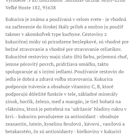
Vyrobené :v EU Distribútor :Miroslav Grznár Mlyn–Zrno
Veľké Hoste 182, 95638
Kukurica je známa a používaná v celom svete - je vhodná
na začlenenie do širokej škály príloh a možno ju použiť
takmer v akomkoľvek type kuchyne. Cestoviny z
kukuričnej múky sú prirodzene bezlepkové, sú vhodné pre
bežné stravovanie a vhodné pre stravovanie celiatikov.
Kukuričné cestoviny majú zlato žltú farbu, príjemnú chuť,
jemne pórovitý povrch, pridržiava omáčku, takto
spolupracuje aj s inými jedlami. Používanie cestovín do
jedla je dobrá a zdravá voľba stravovania. Kukurica
podporuje trávenie a obsahuje vitamíny C, B, ktoré
podporujú dôležité funkcie v tele, základné minerály
zinok, horčík, železo, meď a mangán, je tiež bohatá na
vlákninu, ktorá je potrebná na "udržanie" hladiny cukru v
krvi. - kukuricu považujeme za antioxidant - obsahuje
zeaxantín, luteín, kyselinu ferulovú , kávovú , vanilovú a
betakarotén, čo sú antioxidanty - bielkoviny v kukurici