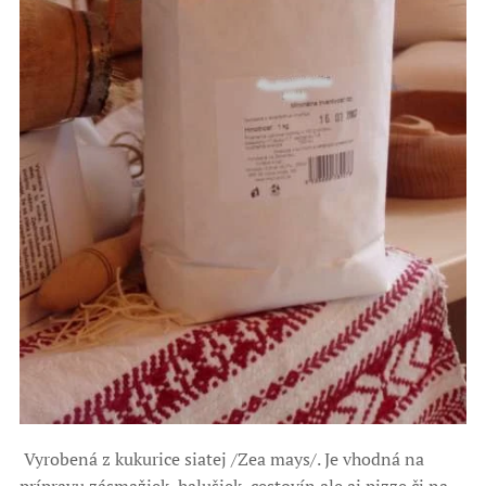
Vyrobená z kukurice siatej /Zea mays/. Je vhodná na