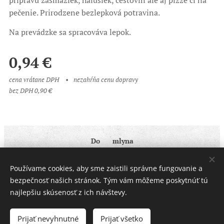
prípravu zásmažiek, halušiek, cestovín ale aj pizze či na
pečenie. Prirodzene bezlepková potravina.
Na prevádzke sa spracováva lepok.
0,94
€
cena vrátane DPH
nezahŕňa cenu dopravy
bez DPH 0,90 €
Do ♥ mlyna
Obchodné podmienky
|
Ochrana osobných údajov
Používame cookies, aby sme zaistili správne fungovanie a
Cookies
bezpečnosť našich stránok. Tým vám môžeme poskytnúť tú
najlepšiu skúsenosť z ich návštevy.
Do košíka
Prijať nevyhnutné
Prijať všetko