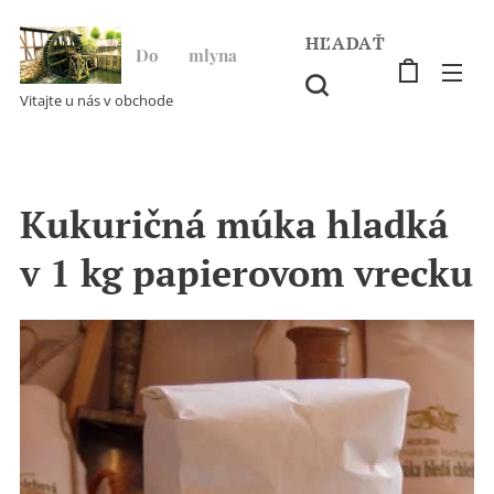
HĽADAŤ
Do ♥ mlyna
Vitajte u nás v obchode
Kukuričná múka hladká
v 1 kg papierovom vrecku