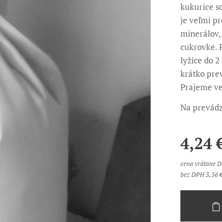
kukurice s
je veľmi p
minerálov,
cukrovke. P
lyžice do 2
krátko pre
Prajeme ve
Na prevádz
4,24
cena vrátane 
bez DPH 3,56 