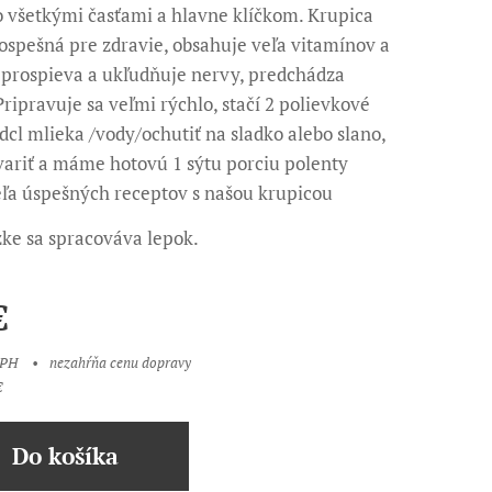
o všetkými časťami a hlavne klíčkom. Krupica
rospešná pre zdravie, obsahuje veľa vitamínov a
 prospieva a ukľudňuje nervy, predchádza
ripravuje sa veľmi rýchlo, stačí 2 polievkové
 dcl mlieka /vody/ochutiť na sladko alebo slano,
variť a máme hotovú 1 sýtu porciu polenty
ľa úspešných receptov s našou krupicou
ke sa spracováva lepok.
€
DPH
nezahŕňa cenu dopravy
€
Do košíka