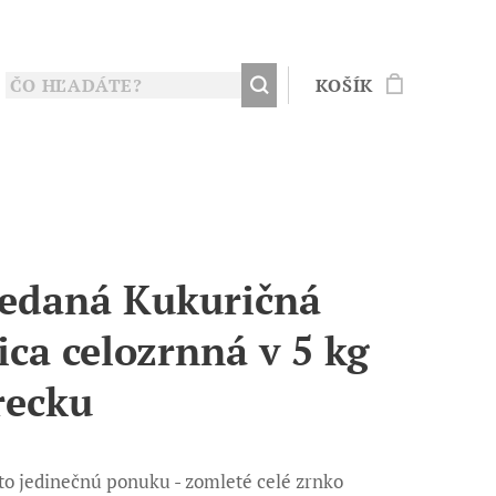
KOŠÍK
edaná Kukuričná
ica celozrnná v 5 kg
recku
úto jedinečnú ponuku - zomleté celé zrnko