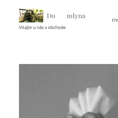
Do ♥ mlyna
Ú
Vitajte u nás v obchode