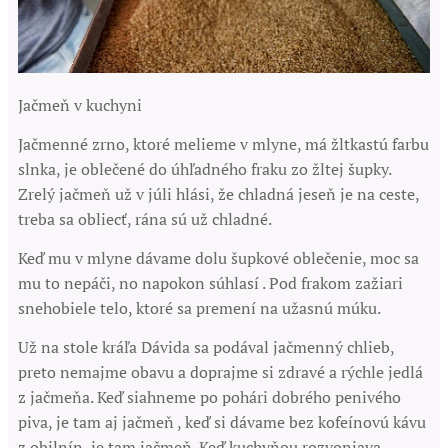
Jačmeň v kuchyni
Jačmenné zrno, ktoré melieme v mlyne, má žltkastú farbu
slnka, je oblečené do úhľadného fraku zo žltej šupky.
Zrelý jačmeň už v júli hlási, že chladná jeseň je na ceste,
treba sa obliecť, rána sú už chladné.
Keď mu v mlyne dávame dolu šupkové oblečenie, moc sa
mu to nepáči, no napokon súhlasí . Pod frakom zažiari
snehobiele telo, ktoré sa premení na užasnú múku.
Už na stole kráľa Dávida sa podával jačmenný chlieb,
preto nemajme obavu a doprajme si zdravé a rýchle jedlá
z jačmeňa. Keď siahneme po pohári dobrého penivého
piva, je tam aj jačmeň , keď si dávame bez kofeínovú kávu
z obilnín, je tam jačmeň. Keď kuchyňou rozvoniava