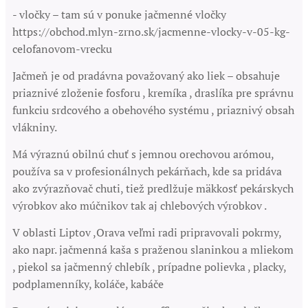
- vločky – tam sú v ponuke jačmenné vločky
https://obchod.mlyn-zrno.sk/jacmenne-vlocky-v-05-kg-
celofanovom-vrecku
Jačmeň je od pradávna považovaný ako liek – obsahuje
priaznivé zloženie fosforu , kremíka , draslíka pre správnu
funkciu srdcového a obehového systému , priaznivý obsah
vlákniny.
Má výraznú obilnú chuť s jemnou orechovou arómou,
používa sa v profesionálnych pekárňach, kde sa pridáva
ako zvýrazňovač chuti, tiež predlžuje mäkkosť pekárskych
výrobkov ako múčnikov tak aj chlebových výrobkov .
V oblasti Liptov ,Orava veľmi radi pripravovali pokrmy,
ako napr. jačmenná kaša s praženou slaninkou a mliekom
, piekol sa jačmenný chlebík , prípadne polievka , placky,
podplamenníky, koláče, kabáče