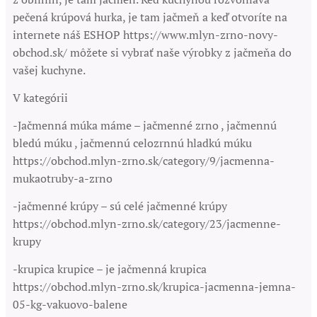
pečená krúpová hurka, je tam jačmeň a keď otvoríte na
internete náš ESHOP https://www.mlyn-zrno-novy-
obchod.sk/ môžete si vybrať naše výrobky z jačmeňa do
vašej kuchyne.
V kategórii
-Jačmenná múka máme – jačmenné zrno , jačmennú
bledú múku , jačmennú celozrnnú hladkú múku
https://obchod.mlyn-zrno.sk/category/9/jacmenna-
mukaotruby-a-zrno
-jačmenné krúpy – sú celé jačmenné krúpy
https://obchod.mlyn-zrno.sk/category/23/jacmenne-
krupy
-krupica krupice – je jačmenná krupica
https://obchod.mlyn-zrno.sk/krupica-jacmenna-jemna-
05-kg-vakuovo-balene