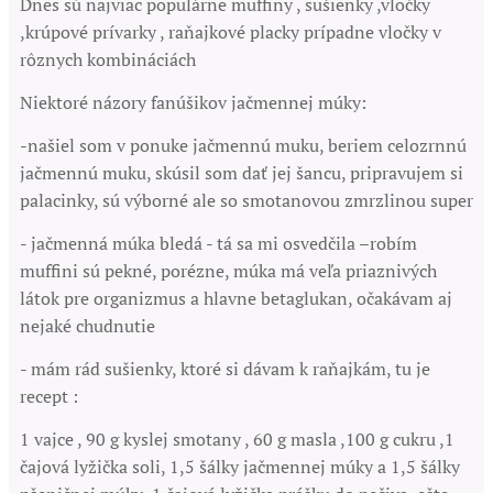
Dnes sú najviac populárne muffiny , sušienky ,vločky
,krúpové prívarky , raňajkové placky prípadne vločky v
rôznych kombináciách
Niektoré názory fanúšikov jačmennej múky:
-našiel som v ponuke jačmennú muku, beriem celozrnnú
jačmennú muku, skúsil som dať jej šancu, pripravujem si
palacinky, sú výborné ale so smotanovou zmrzlinou super
- jačmenná múka bledá - tá sa mi osvedčila –robím
muffini sú pekné, porézne, múka má veľa priaznivých
látok pre organizmus a hlavne betaglukan, očakávam aj
nejaké chudnutie
- mám rád sušienky, ktoré si dávam k raňajkám, tu je
recept :
1 vajce , 90 g kyslej smotany , 60 g masla ,100 g cukru ,1
čajová lyžička soli, 1,5 šálky jačmennej múky a 1,5 šálky