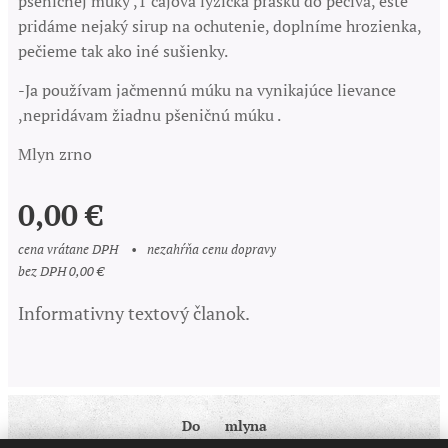
pšeničnej múky ,1 čajová lyžička prášku do pečiva, ešte
pridáme nejaký sirup na ochutenie, doplníme hrozienka,
pečieme tak ako iné sušienky.
-Ja používam jačmennú múku na vynikajúce lievance
,nepridávam žiadnu pšeničnú múku .
Mlyn zrno
0,00
€
cena vrátane DPH
nezahŕňa cenu dopravy
bez DPH 0,00 €
Informativny textový članok.
Do ♥ mlyna