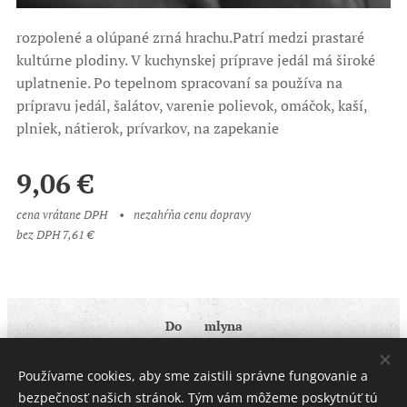
rozpolené a olúpané zrná hrachu.Patrí medzi prastaré
kultúrne plodiny. V kuchynskej príprave jedál má široké
uplatnenie. Po tepelnom spracovaní sa používa na
prípravu jedál, šalátov, varenie polievok, omáčok, kaší,
plniek, nátierok, prívarkov, na zapekanie
9,06
€
cena vrátane DPH
nezahŕňa cenu dopravy
bez DPH 7,61 €
Do ♥ mlyna
Obchodné podmienky
|
Ochrana osobných údajov
Používame cookies, aby sme zaistili správne fungovanie a
Cookies
bezpečnosť našich stránok. Tým vám môžeme poskytnúť tú