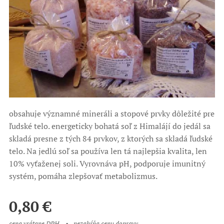
obsahuje významné mineráli a stopové prvky dôležité pre
ľudské telo. energeticky bohatá soľ z Himalájí do jedál sa
skladá presne z tých 84 prvkov, z ktorých sa skladá ľudské
telo. Na jedlú soľ sa používa len tá najlepšia kvalita, len
10% vyťaženej soli. Vyrovnáva pH, podporuje imunitný
systém, pomáha zlepšovať metabolizmus.
0,80
€
cena vrátane DPH
nezahŕňa cenu dopravy