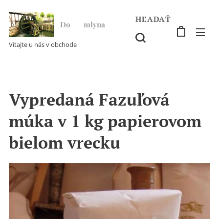
HĽADAŤ
Do ♥ mlyna
Vitajte u nás v obchode
Vypredaná Fazuľová
múka v 1 kg papierovom
bielom vrecku