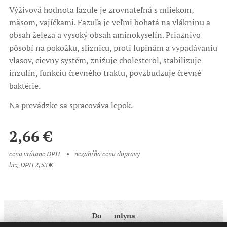
Výživová hodnota fazule je zrovnateľná s mliekom,
mäsom, vajíčkami. Fazuľa je veľmi bohatá na vlákninu a
obsah železa a vysoký obsah aminokyselín. Priaznivo
pôsobí na pokožku, sliznicu, proti lupinám a vypadávaniu
vlasov, cievny systém, znižuje cholesterol, stabilizuje
inzulín, funkciu črevného traktu, povzbudzuje črevné
baktérie.
Na prevádzke sa spracováva lepok.
2,66
€
cena vrátane DPH
nezahŕňa cenu dopravy
bez DPH 2,53 €
Do ♥ mlyna