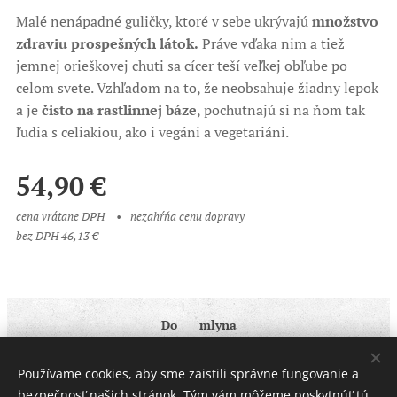
Malé nenápadné guličky, ktoré v sebe ukrývajú
množstvo
zdraviu prospešných látok.
Práve vďaka nim a tiež
jemnej orieškovej chuti sa cícer teší veľkej obľube po
celom svete. Vzhľadom na to, že neobsahuje žiadny lepok
a je
čisto na rastlinnej báze
, pochutnajú si na ňom tak
ľudia s celiakiou, ako i vegáni a vegetariáni.
54,90
€
cena vrátane DPH
nezahŕňa cenu dopravy
bez DPH 46,13 €
Do ♥ mlyna
Obchodné podmienky
|
Ochrana osobných údajov
Používame cookies, aby sme zaistili správne fungovanie a
Cookies
bezpečnosť našich stránok. Tým vám môžeme poskytnúť tú