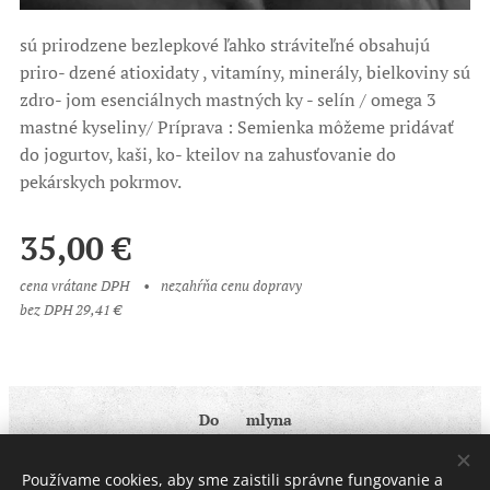
sú prirodzene bezlepkové ľahko stráviteľné obsahujú
priro- dzené atioxidaty , vitamíny, minerály, bielkoviny sú
zdro- jom esenciálnych mastných ky - selín / omega 3
mastné kyseliny/ Príprava : Semienka môžeme pridávať
do jogurtov, kaši, ko- kteilov na zahusťovanie do
pekárskych pokrmov.
35,00
€
cena vrátane DPH
nezahŕňa cenu dopravy
bez DPH 29,41 €
Do ♥ mlyna
Obchodné podmienky
|
Ochrana osobných údajov
Používame cookies, aby sme zaistili správne fungovanie a
Cookies