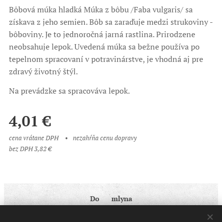
Bôbová múka hladká Múka z bôbu /Faba vulgaris/ sa
získava z jeho semien. Bôb sa zaraďuje medzi strukoviny -
bôboviny. Je to jednoročná jarná rastlina. Prirodzene
neobsahuje lepok. Uvedená múka sa bežne používa po
tepelnom spracovaní v potravinárstve, je vhodná aj pre
zdravý životný štýl.
Na prevádzke sa spracováva lepok.
4,01
€
cena vrátane DPH
nezahŕňa cenu dopravy
bez DPH 3,82 €
Do ♥ mlyna
Obchodné podmienky
|
Ochrana osobných údajov