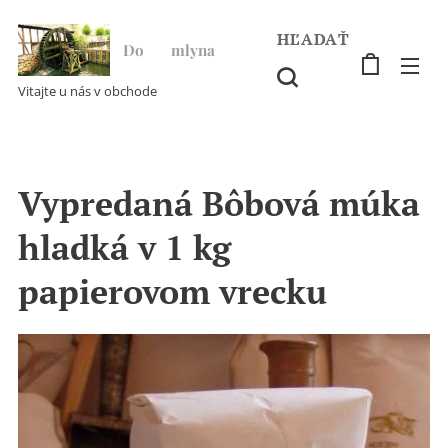
HĽADAŤ
Do ♥ mlyna
Vitajte u nás v obchode
Vypredaná Bôbová múka
hladká v 1 kg
papierovom vrecku