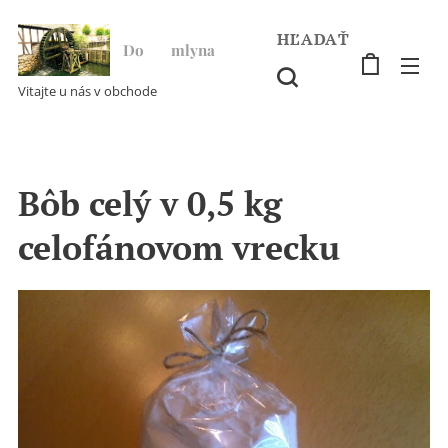
HĽADAŤ
Do ♥ mlyna
Vitajte u nás v obchode
Bôb celý v 0,5 kg
celofánovom vrecku