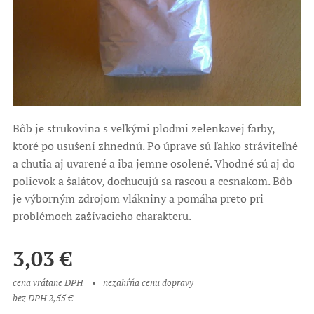
Bôb je strukovina s veľkými plodmi zelenkavej farby,
ktoré po usušení zhnednú. Po úprave sú ľahko stráviteľné
a chutia aj uvarené a iba jemne osolené. Vhodné sú aj do
polievok a šalátov, dochucujú sa rascou a cesnakom. Bôb
je výborným zdrojom vlákniny a pomáha preto pri
problémoch zažívacieho charakteru.
3,03
€
cena vrátane DPH
nezahŕňa cenu dopravy
bez DPH 2,55 €