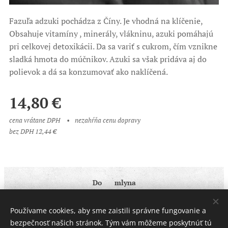
Fazuľa adzuki pochádza z Číny. Je vhodná na klíčenie,
Obsahuje vitamíny , minerály, vlákninu, azuki pomáhajú
pri celkovej detoxikácii. Da sa variť s cukrom, čím vznikne
sladká hmota do múčnikov. Azuki sa však pridáva aj do
polievok a dá sa konzumovať ako naklíčená.
14,80
€
cena vrátane DPH
nezahŕňa cenu dopravy
bez DPH 12,44 €
Do ♥ mlyna
Obchodné podmienky
|
Ochrana osobných údajov
Používame cookies, aby sme zaistili správne fungovanie a
Cookies
bezpečnosť našich stránok. Tým vám môžeme poskytnúť tú